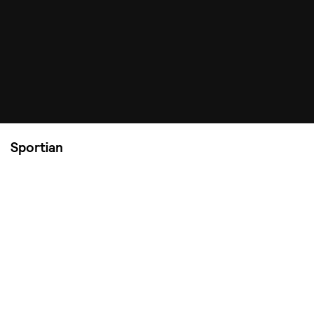
Sportian
La nueva marca de tecnología que
reinventa la industria del deporte
y el entretenimiento
Diagnóstico
Diseño de sistema
Identidad visual
Manual y lineamientos de marca
El contexto