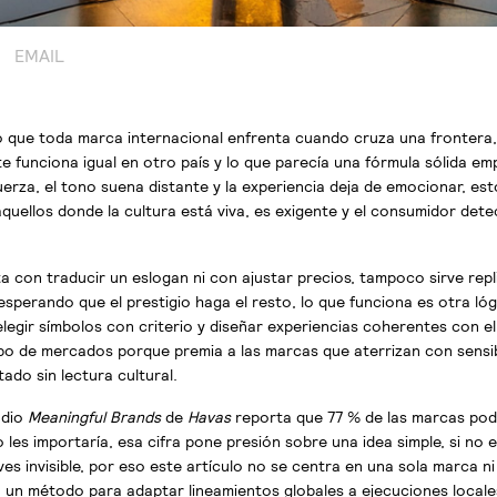
P
EMAIL
ue toda marca internacional enfrenta cuando cruza una frontera,
funciona igual en otro país y lo que parecía una fórmula sólida em
 fuerza, el tono suena distante y la experiencia deja de emocionar, e
uellos donde la cultura está viva, es exigente y el consumidor dete
 con traducir un eslogan ni con ajustar precios, tampoco sirve rep
perando que el prestigio haga el resto, lo que funciona es otra lógi
legir símbolos con criterio y diseñar experiencias coherentes con el 
po de mercados porque premia a las marcas que aterrizan con sensibi
ado sin lectura cultural.
udio
Meaningful Brands
de
Havas
reporta que
77 %
de las marcas podr
les importaría, esa cifra pone presión sobre una idea simple, si no e
es invisible, por eso este artículo no se centra en una sola marca n
 un método para adaptar lineamientos globales a ejecuciones locale