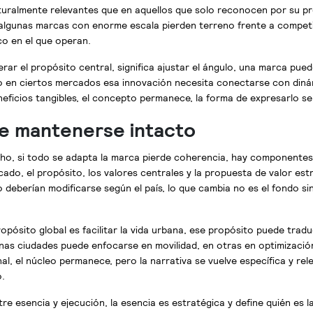
turalmente relevantes que en aquellos que solo reconocen por su pr
é algunas marcas con enorme escala pierden terreno frente a compet
co en el que operan.
terar el propósito central, significa ajustar el ángulo, una marca pu
o en ciertos mercados esa innovación necesita conectarse con dinám
eficios tangibles, el concepto permanece, la forma de expresarlo se
be mantenerse intacto
ho, si todo se adapta la marca pierde coherencia, hay component
cado, el propósito, los valores centrales y la propuesta de valor est
 deberían modificarse según el país, lo que cambia no es el fondo si
pósito global es facilitar la vida urbana, ese propósito puede tradu
nas ciudades puede enfocarse en movilidad, en otras en optimización
al, el núcleo permanece, pero la narrativa se vuelve específica y rel
.
tre esencia y ejecución, la esencia es estratégica y define quién es l