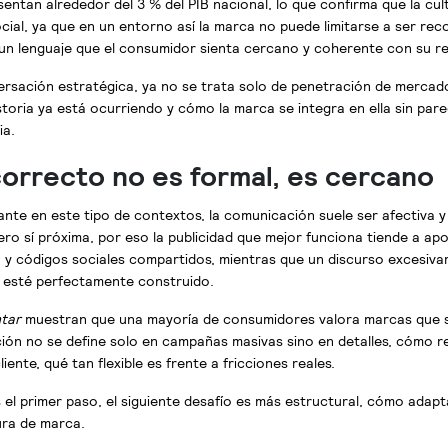
esentan alrededor del
3 %
del PIB nacional, lo que confirma que la cu
ial, ya que en un entorno así la marca no puede limitarse a ser reco
 un lenguaje que el consumidor sienta cercano y coherente con su re
rsación estratégica, ya no se trata solo de penetración de mercado
storia ya está ocurriendo y cómo la marca se integra en ella sin pare
ia.
correcto no es formal, es cercano
ante en este tipo de contextos, la comunicación suele ser afectiva 
ro sí próxima, por eso la publicidad que mejor funciona tiende a ap
no y códigos sociales compartidos, mientras que un discurso excesi
e esté perfectamente construido.
tar
muestran que una mayoría de consumidores valora marcas que s
eación no se define solo en campañas masivas sino en detalles, cómo 
iente, qué tan flexible es frente a fricciones reales.
el primer paso, el siguiente desafío es más estructural, cómo adapta
ura de marca.