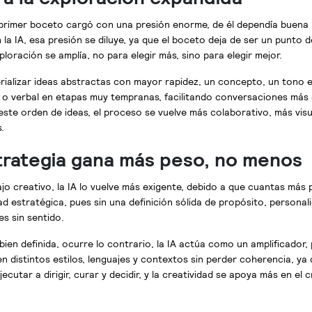
primer boceto cargó con una presión enorme, de él dependía buena 
la IA, esa presión se diluye, ya que el boceto deja de ser un punto d
ploración se amplía, no para elegir más, sino para elegir mejor.
rializar ideas abstractas con mayor rapidez, un concepto, un tono 
 o verbal en etapas muy tempranas, facilitando conversaciones más 
 este orden de ideas, el proceso se vuelve más colaborativo, más vi
.
trategia gana más peso, no menos
bajo creativo, la IA lo vuelve más exigente, debido a que cuantas más 
d estratégica, pues sin una definición sólida de propósito, personali
es sin sentido.
bien definida, ocurre lo contrario, la IA actúa como un amplificador
 distintos estilos, lenguajes y contextos sin perder coherencia, ya q
cutar a dirigir, curar y decidir, y la creatividad se apoya más en el cr