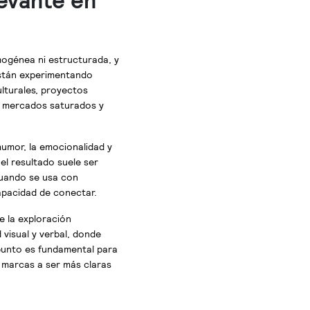
evante en
mogénea ni estructurada, y
están experimentando
lturales, proyectos
n mercados saturados y
 humor, la emocionalidad y
el resultado suele ser
cuando se usa con
capacidad de conectar.
e la exploración
 visual y verbal, donde
punto es fundamental para
s marcas a ser más claras