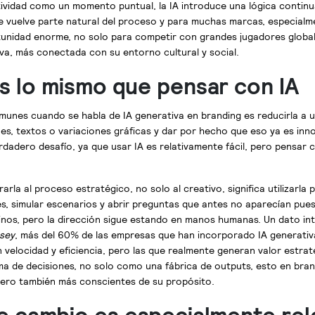
tividad como un momento puntual, la IA introduce una lógica continu
se vuelve parte natural del proceso y para muchas marcas, especial
unidad enorme, no solo para competir con grandes jugadores global
va, más conectada con su entorno cultural y social.
es lo mismo que pensar con IA
munes cuando se habla de IA generativa en branding es reducirla a 
es, textos o variaciones gráficas y dar por hecho que eso ya es inno
rdadero desafío, ya que usar IA es relativamente fácil, pero pensar 
arla al proceso estratégico, no solo al creativo, significa utilizarla 
s, simular escenarios y abrir preguntas que antes no aparecían pues,
nos, pero la dirección sigue estando en manos humanas. Un dato int
sey
, más del
60%
de las empresas que han incorporado IA generativ
 velocidad y eficiencia, pero las que realmente generan valor estrat
a de decisiones, no solo como una fábrica de outputs, esto en bran
 pero también más conscientes de su propósito.