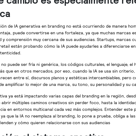
e cambio es especialmente rel
ica
ción de IA generativa en branding no está ocurriendo de manera ho
ventaja, puede convertirse en una fortaleza, ya que muchas marcas 
ad y comprensión muy cercana de sus audiencias. Startups, marcas cu
retail están probando cómo la IA puede ayudarles a diferenciarse e
tenticidad.
 no puede ser fría ni genérica, los códigos culturales, el lenguaje, el
ás que en otros mercados, por eso, cuando la IA se usa sin criterio, 
recen entre sí, discursos planos y estéticas intercambiables, pero 
de amplificar lo mejor de una marca, su tono, su personalidad y su 
ativa ya está impactando varias capas del branding en la región, desd
abrir múltiples caminos creativos sin perder foco, hasta la identidad
ia en entornos multicanal cada vez más complejos. Entender este 
 ya que la IA no reemplaza al branding, lo pone a prueba, obliga a la
fienden y cómo quieren relacionarse con sus audiencias